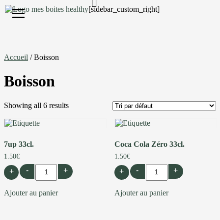
[sidebar_custom_right]
S'inscrire
Accueil
/ Boisson
Boisson
Showing all 6 results
7up 33cl.
Coca Cola Zéro 33cl.
1.50
€
1.50
€
-
+
-
+
+
+
Ajouter au panier
Ajouter au panier