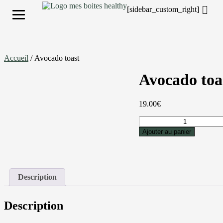
[sidebar_custom_right]
S'inscrire
Accueil
/ Avocado toast
Avocado toa
19.00
€
Ajouter au panier
Description
Description