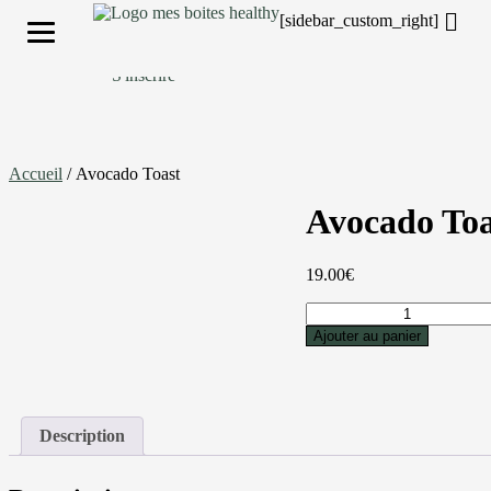
[sidebar_custom_right]
Mes Boites Healthy
S'inscrire
Accueil
/ Avocado Toast
Avocado Toa
19.00
€
Ajouter au panier
Description