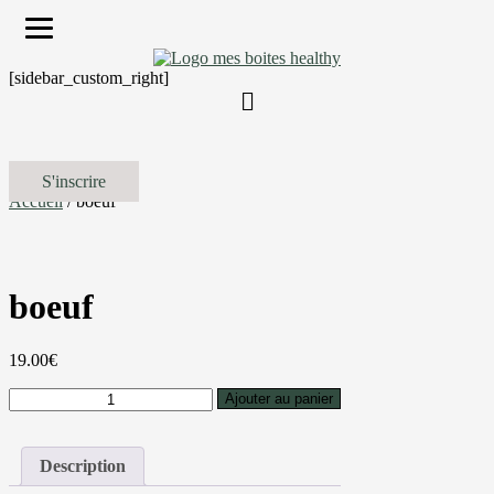
[sidebar_custom_right]
S'inscrire
Accueil
/ boeuf
boeuf
19.00
€
quantité
Ajouter au panier
de
boeuf
Description