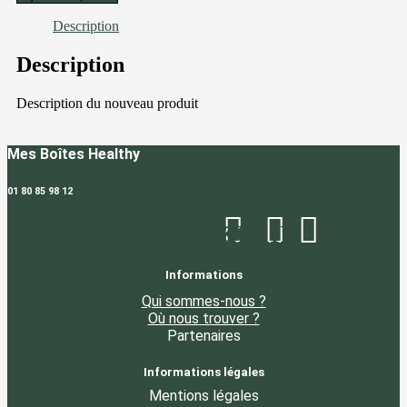
Boulettes
de
Description
crevettes
épicées,
Description
mousseline
de
Description du nouveau produit
patates
douces
Mes Boîtes Healthy
01 80 85 98 12
Facebook
Instagram
Linkedin
Informations
Qui sommes-nous ?
Où nous trouver ?
Partenaires
Informations légales
Mentions légales