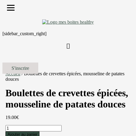
[sidebar_custom_right]
S'inscrire
Accueil
/ Boulettes de crevettes épicées, mousseline de patates
douces
Boulettes de crevettes épicées,
mousseline de patates douces
19.00
€
quantité
de
Ajouter au panier