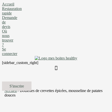
Accueil
Restauration
rapide
Demande
de
devis
Où
nous
trouver
?
Se
connecter
[sidebar_custom_right]
S'inscrire
Accueil
/ Boulettes de crevettes épicées, mousseline de patates
douces