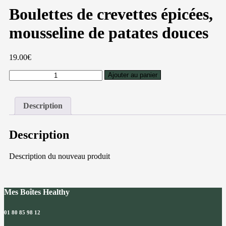
Boulettes de crevettes épicées,
mousseline de patates douces
19.00
€
quantité
Ajouter au panier
de
Boulettes
de
Description
crevettes
épicées,
mousseline
Description
de
patates
douces
Description du nouveau produit
Mes Boîtes Healthy
01 80 85 98 12