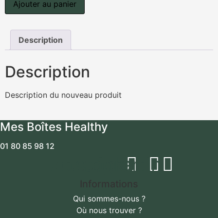
au
Ajouter au panier
citron
Description
Description
Description du nouveau produit
Mes Boîtes Healthy
01 80 85 98 12
Facebook
Instagram
Linkedin
Informations
Qui sommes-nous ?
Où nous trouver ?