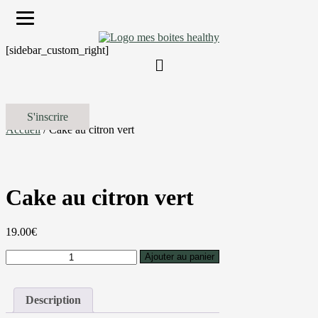
[sidebar_custom_right]
S'inscrire
Accueil
/ Cake au citron vert
Cake au citron vert
19.00
€
quantité
Ajouter au panier
de
Cake
au
Description
citron