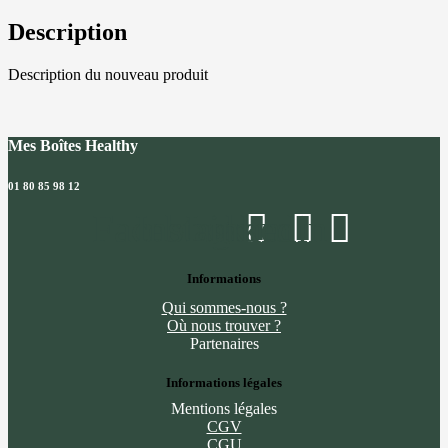
vert
Description
Description du nouveau produit
Mes Boîtes Healthy
01 80 85 98 12
Facebook
Instagram
Linkedin
Informations
Qui sommes-nous ?
Où nous trouver ?
Partenaires
Informations légales
Mentions légales
CGV
CGU