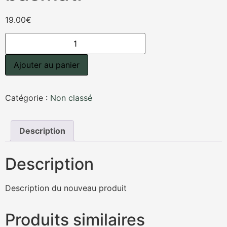
19.00
€
quantité
de
Calamar
à
Ajouter au panier
l’armoricaine,
riz
basmati
Catégorie :
Non classé
Description
Description
Description du nouveau produit
Produits similaires