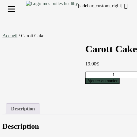
[sidebar_custom_right]
S'inscrire
Accueil
/ Carott Cake
Carott Cake
19.00
€
Ajouter au panier
Description
Description