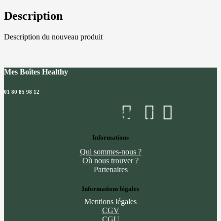
riz
basmati
Description
Description du nouveau produit
Mes Boîtes Healthy
01 80 85 98 12
Facebook
Instagram
Linkedin
Informations
Qui sommes-nous ?
Où nous trouver ?
Partenaires
Informations légales
Mentions légales
CGV
CGU