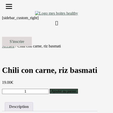
[sidebar_custom_right]
S'inscrire
Accueil
/ Chili con carne, riz basmati
Chili con carne, riz basmati
19.00
€
quantité
Ajouter au panier
de
Chili
con
Description
carne,