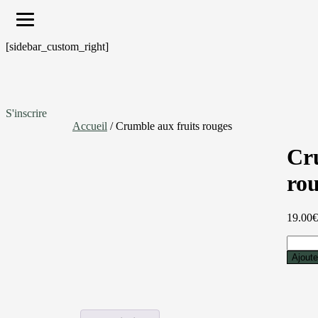
[sidebar_custom_right]
S'inscrire
Accueil
/ Crumble aux fruits rouges
Cr
ro
19.00
quantit
de
Ajoute
Crumb
aux
fruits
rouges