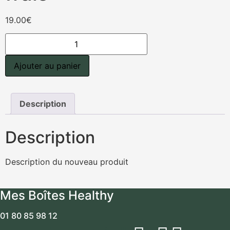
19.00
€
quantité
de
Crumble
de
Ajouter au panier
poisson
au
poireaux
et
chèvre
Description
frais
Description
Description du nouveau produit
Mes Boîtes Healthy
01 80 85 98 12