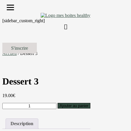
[sidebar_custom_right]
S'inscrire
Accueil
/ Dessert 3
Dessert 3
19.00
€
quantité
Ajouter au panier
de
Dessert
3
Description