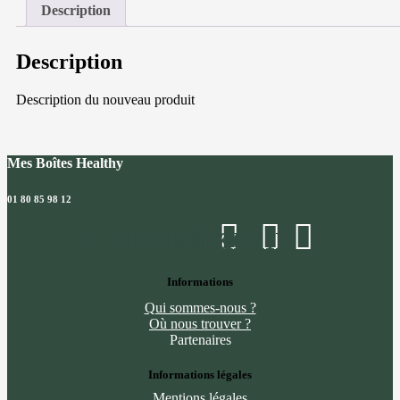
au
Description
gorgonzola,
poires
et
Description
noix
caramélisées
Description du nouveau produit
Mes Boîtes Healthy
01 80 85 98 12
Facebook
Instagram
Linkedin
Informations
Qui sommes-nous ?
Où nous trouver ?
Partenaires
Informations légales
Mentions légales