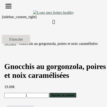
[sidebar_custom_right]
S'inscrire
Accueil
/ Gnocchis au gorgonzola, poires et noix caramélisées
Gnocchis au gorgonzola, poires
et noix caramélisées
19.00
€
quantité
Ajouter au panier
de
Gnocchis