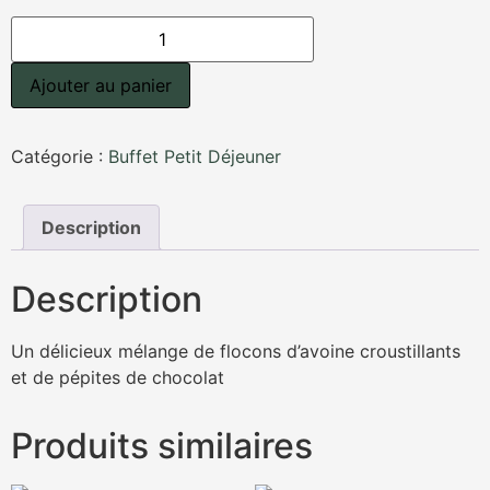
quantité
de
Granola
au
Ajouter au panier
Chocolat
1kg
Catégorie :
Buffet Petit Déjeuner
Description
Description
Un délicieux mélange de flocons d’avoine croustillants
et de pépites de chocolat
Produits similaires