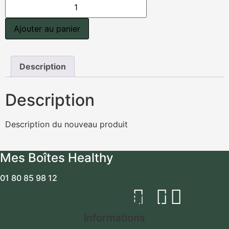
quantité
de
Pizette
tomates
Ajouter au panier
mozza
Description
Description
Description du nouveau produit
Mes Boîtes Healthy
01 80 85 98 12
Facebook
Instagram
Linkedin
Informations