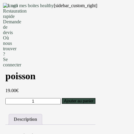
Accueil
[sidebar_custom_right]
Mes Boites Healthy
Restauration
rapide
S'inscrire
Demande
de
devis
Où
nous
Accueil
/ poisson
trouver
?
Se
connecter
poisson
19.00
€
Ajouter au panier
Description