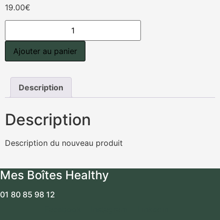
19.00
€
quantité
de
Porc
au
Ajouter au panier
caramel,
légumes
et
riz
basmati
Description
Description
Description du nouveau produit
Mes Boîtes Healthy
01 80 85 98 12
Facebook
Instagram
Linkedin