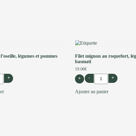
 l’oseille, légumes et pommes
Filet mignon au roquefort, lég
basmati
19.00
€
+
-
+
+
ier
Ajouter au panier