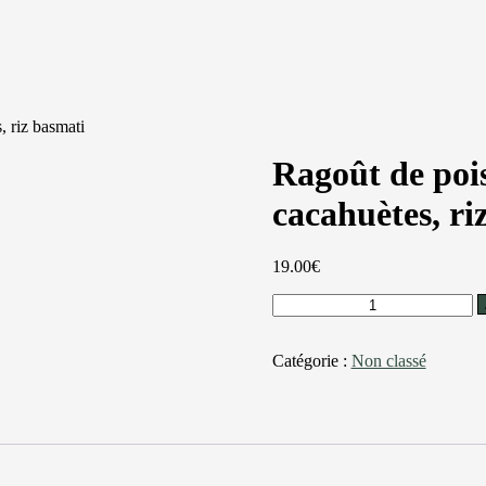
, riz basmati
Ragoût de pois
cacahuètes, ri
19.00
€
Catégorie :
Non classé