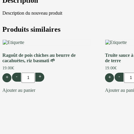
Description
Description du nouveau produit
Produits similaires
Ragoût de pois chiches au beurre de
Truite sauce à
cacahuètes, riz basmati 🌱
de terre
19.00
€
19.00
€
-
+
-
+
+
Ajouter au panier
Ajouter au pan