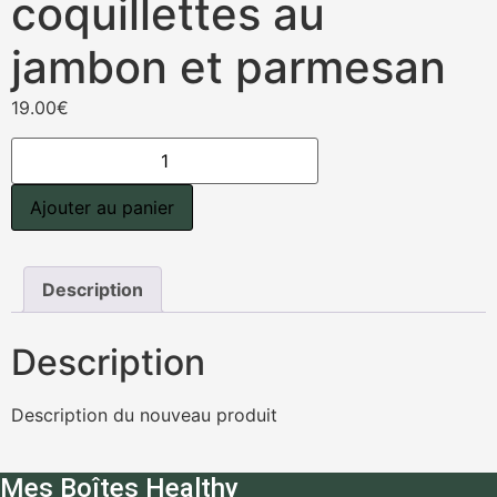
coquillettes au
jambon et parmesan
19.00
€
quantité
de
Risotto
de
Ajouter au panier
coquillettes
au
jambon
et
parmesan
Description
Description
Description du nouveau produit
Mes Boîtes Healthy