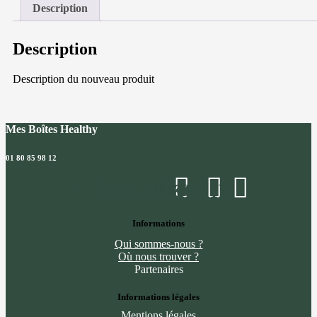
de
Description
coquillettes
au
jambon
Description
et
parmesan
Description du nouveau produit
Mes Boîtes Healthy
01 80 85 98 12
Facebook
Instagram
Linkedin
Informations
Qui sommes-nous ?
Où nous trouver ?
Partenaires
Informations légales
Mentions légales