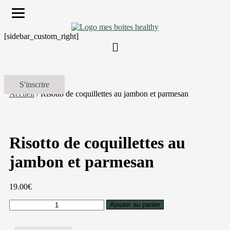
[sidebar_custom_right]
S'inscrire
Accueil
/ Risotto de coquillettes au jambon et parmesan
Risotto de coquillettes au
jambon et parmesan
19.00
€
quantité
Ajouter au panier
de
Risotto