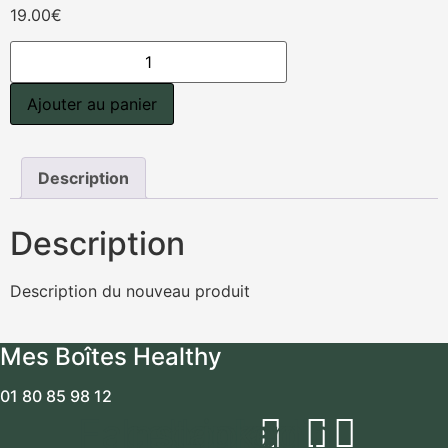
19.00
€
quantité
de
Salade
de
Ajouter au panier
quinoa,
patates
douces
et
feta
Description
Description
Description du nouveau produit
Mes Boîtes Healthy
01 80 85 98 12
Facebook
Instagram
Linkedin