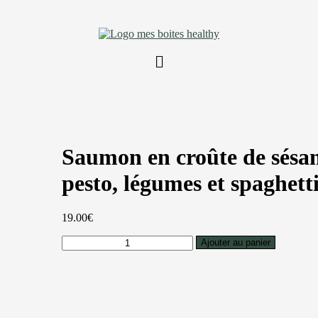
Saumon en croûte de sésa
pesto, légumes et spaghett
19.00
€
quantité
Ajouter au panier
de
Saumon
en
croûte
de
sésame