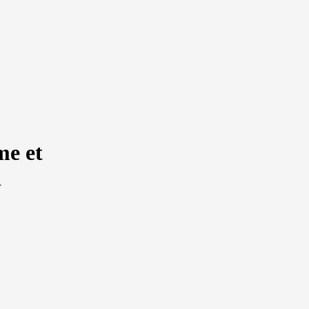
me et
i