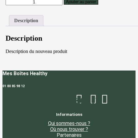
quantité
Ajouter au panier
de
Saumon
mariné,
Description
légumes
et
quinoa
Description
Description du nouveau produit
Mes Boîtes Healthy
01 80 85 98 12
Facebook
Instagram
Linkedin
Informations
Qui sommes-nous ?
Où nous trouver ?
Partenaires