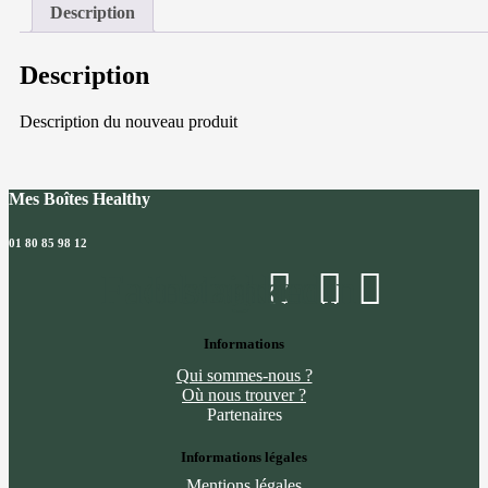
au
Description
saumon
fumé
et
Description
poireaux
Description du nouveau produit
Mes Boîtes Healthy
01 80 85 98 12
Facebook
Instagram
Linkedin
Informations
Qui sommes-nous ?
Où nous trouver ?
Partenaires
Informations légales
Mentions légales