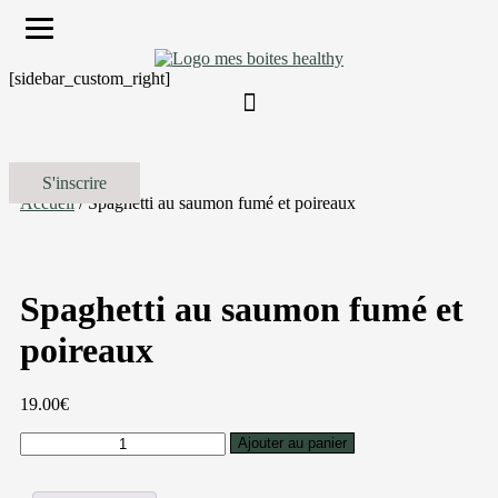
[sidebar_custom_right]
S'inscrire
Accueil
/ Spaghetti au saumon fumé et poireaux
Spaghetti au saumon fumé et
poireaux
19.00
€
quantité
Ajouter au panier
de
Spaghetti