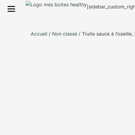
S'inscrire
[sidebar_custom_righ
Accueil
/
Non classé
/ Truite sauce à l’oseill