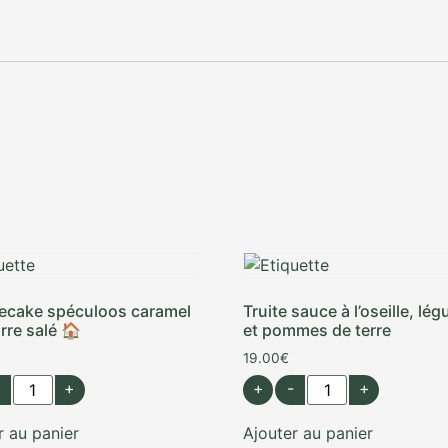
ecake spéculoos caramel
Truite sauce à l’oseille, lé
rre salé 🏠
et pommes de terre
19.00
€
+
+
-
+
r au panier
Ajouter au panier