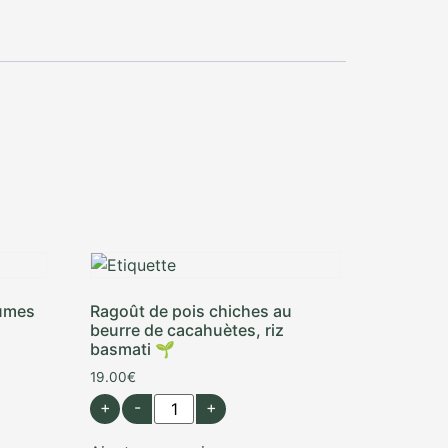
gumes
Ragoût de pois chiches au
beurre de cacahuètes, riz
basmati 🌱
19.00
€
+
-
+