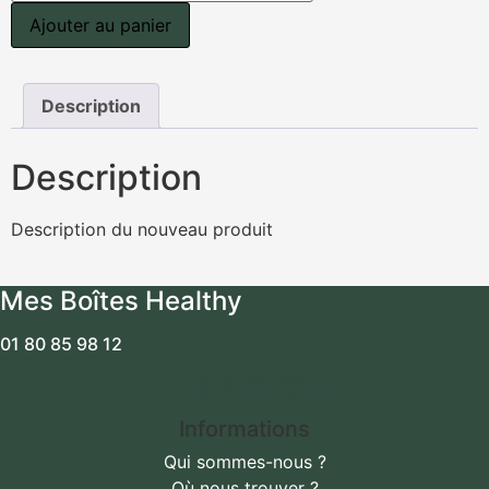
façon
Ajouter au panier
tarte
citron
meringuée
Description
Description
Description du nouveau produit
Mes Boîtes Healthy
01 80 85 98 12
Facebook
Instagram
Linkedin
Informations
Qui sommes-nous ?
Où nous trouver ?