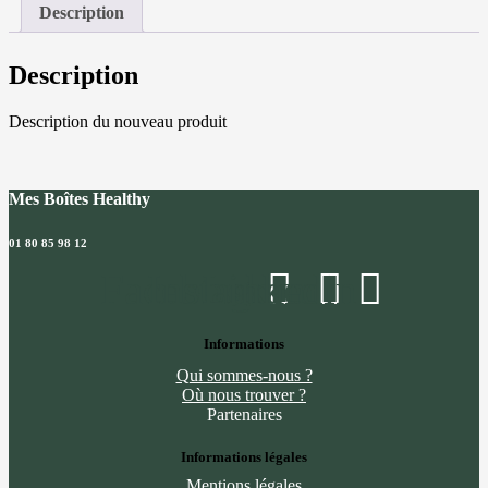
au
Description
chèvre
pané
et
Description
crudités,
Salade
Description du nouveau produit
Mes Boîtes Healthy
01 80 85 98 12
Facebook
Instagram
Linkedin
Informations
Qui sommes-nous ?
Où nous trouver ?
Partenaires
Informations légales
Mentions légales