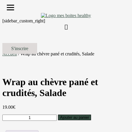
[sidebar_custom_right]
S'inscrire
Accueil
/ Wrap au chèvre pané et crudités, Salade
Wrap au chèvre pané et
crudités, Salade
19.00
€
quantité
Ajouter au panier
de
Wrap