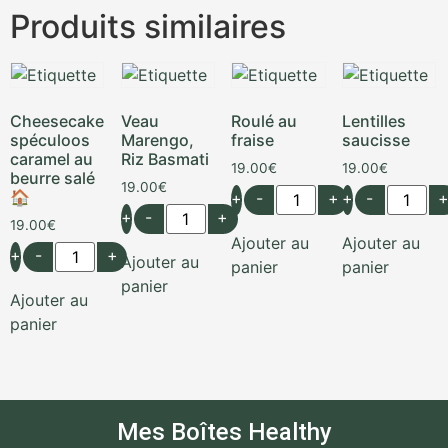
Produits similaires
Cheesecake
Veau
Roulé au
Lentilles
spéculoos
Marengo,
fraise
saucisse
caramel au
Riz Basmati
19.00
€
19.00
€
beurre salé
19.00
€
🏠
+
-
+
+
-
+
-
+
19.00
€
Ajouter au
Ajouter au
+
-
+
Ajouter au
panier
panier
panier
Ajouter au
panier
Mes Boîtes Healthy